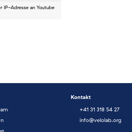
rer IP-Adresse an Youtube
Kontakt
ram
+41 31 318 54 27
In
nf
v
l
l
b
rg
be