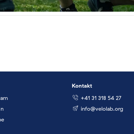
Kontakt
ram
+41 31 318 54 27
In
nf
v
l
l
b
rg
be