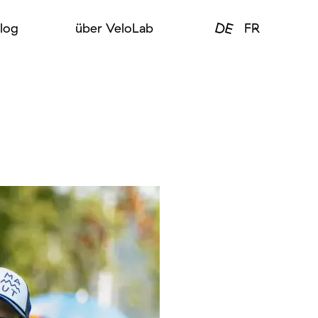
DE
log
über VeloLab
FR